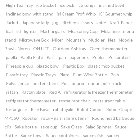
High Tea Tray
ice bucket
ice pick
ice tongs
inclined bowl
Inclined bowl with stand
isi Cream Profi Whip
iSi Gourmet whip
Jacket
Japanese lady
jug
kitchen scissors
knife
Kraft Paper
leaf
lid
lighter
Martini glass
Measuring Cup
Melamine
menu
stand
Microwave Box
Mixer
Mountain
Muddler
Net
Noodle
Bowl
Noren
ON LIFE
Outdoor Ashtray
Oven thermometer
paella
Paella Plate
Pails
pan
paper box
Peeler
Perforated
Pineapple cup
plastic bowl
Plastic Box
plastic mop bucket
Plastic tray
Plastic Trays
Plate
Plum Wine Bottle
Polo
Polyscience
poster stand
Pot
pourer
queue pole
rack
rattan
Rattan plate
Red A
refrigerator & freezer thermometer
refrigerator thermometer
restaurant chair
restaurant table
Retangular
Rice Bowl
robatayaki
Robot Coupe
Robot Coupe
MP350
Rooster
rotary garnishing utensil
Round head barbecue
clip
Sake bottle
sake cup
Sake Glass
Salad Spinner
Sauce
Bottle
Sauce bowl
Sauce containers
sauce dish
saucer