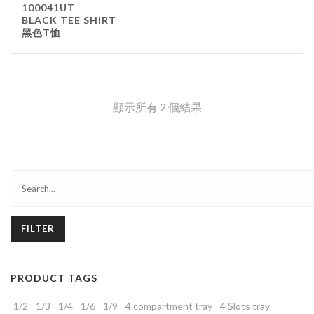
100041UT
BLACK TEE SHIRT
黑色T恤
顯示所有 2 個結果
FILTER
PRODUCT TAGS
1/2
1/3
1/4
1/6
1/9
4 compartment tray
4 Slots tray