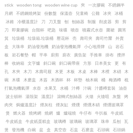
stick
wooden tong
wooden wine cup
㚒
一次膠碗
不銹鋼半
月網
不銹鋼燒烤架
份數盤
保溫壺
兒童椅
公雞
冰夾
冰桶
冰錐
冷櫃溫度計
刀
刀叉盤
刨
刨絲器
制服
削皮器
剪
剪
刀
即棄膠碗
台階杯
吧匙
味碟
噴壺
噴霧式水壺
圍裙
圓筲
箕
垃圾桶
垃圾箱.垃圾桶
壓花杯
売
壽司夾
壽司竹𥱊
外賣
盒
大珠串
奶油發泡機
奶油發泡機氣彈
小心地滑牌
山
岩石
板
岩石餐墊
帽
平串
廚剪
廚衣
廣告架
手推車
掛布
攪拌
棒
收納箱
文字爐
斜口碗
斜口碗帶座
方形
日本美女
更
有
孔
木㚒
木刀
木壽司屐
木更
木板
木桌
木棒
木櫈
木硝
木
碗
木碟
木磨盅
木簽
木酒杯
杯
杯墊
柚木碗
桶
梅酒樽
梳
打氣泡機氣彈
水壺
水果叉
水桶
汁樽
汁碗
汁醬樽套裝
油壺
波士頓杯
湯殼架
溫度計
滾轉式刨絲器
火熗
火熗咀
灰盤
烤
肉夾
焗爐溫度計
煙灰柱
煙灰缸
煙燻
煙燻木硝
煙燻玻璃罩
煲
燃火器
燒烤網
燒網
爐
爐端燒
牛仔布
牛扒板
牛皮紙
牛皮紙盒
牛皮紙蛋糕盒
玻璃樽
玻璃碗
玻璃罩
珠串
瓜刨
瓦
煲
發泡機
白碗
盆
盒
真空壺
石盅
石磨盅
石頭碗
石頭鍋