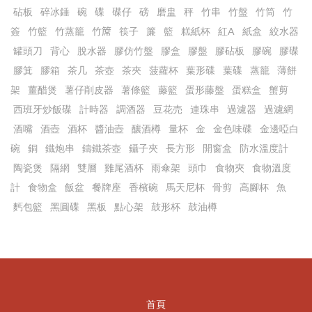
砧板
碎冰錘
碗
碟
碟仔
磅
磨盅
秤
竹串
竹盤
竹筒
竹
簽
竹籃
竹蒸籠
竹𥱊
筷子
簾
籃
糕紙杯
紅A
紙盒
絞水器
罐頭刀
背心
脫水器
膠仿竹盤
膠盒
膠盤
膠砧板
膠碗
膠碟
膠箕
膠箱
茶几
茶壺
茶夾
菠蘿杯
葉形碟
葉碟
蒸籠
薄餅
架
薑醋煲
薯仔削皮器
薯條籃
藤籃
蛋形藤盤
蛋糕盒
蟹剪
西班牙炒飯碟
計時器
調酒器
豆花売
連珠串
過濾器
過濾網
酒嘴
酒壺
酒杯
醬油壺
釀酒樽
量杯
金
金色味碟
金邊啞白
碗
銅
鐵炮串
鑄鐵茶壺
鑷子夾
長方形
開窗盒
防水溫度計
陶瓷煲
隔網
雙層
雞尾酒杯
雨傘架
頭巾
食物夾
食物溫度
計
食物盒
飯盆
餐牌座
香檳碗
馬天尼杯
骨剪
高腳杯
魚
麫包籃
黑圓碟
黑板
點心架
鼓形杯
鼓油樽
首頁