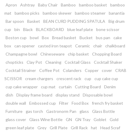
Apron
Ashtray
Baby Chair
Bamboo
bamboo basket
bamboo
mat
bamboo picks
bamboo skewer
bamboo steamer
banantia
Bar spoon
Basket
BEAN CURD PUDDING SPATULA
Big drum
cup
bin
Black
BLACKBOARD
blue leaf plate
bone scissor
Boston cup
bowl
Box
Bread basket
Bucket
bus pan
cake
box
can opener
casted iron teapot
Ceramic
chair
chalkboard
Champagne bowl
Chineseware
chip basket
Chopping Board
chopticks
Clay Pot
Cleaning
Cocktail Glass
Cocktail Shaker
Cocktail Strainer
Coffee Pot
Colanders
Copper
cover
CRAB
SCISSOR
cream chargers
crescent rack
cup
cup cake cup
cup cake wrapper
cup mat
curtain
Cutting Board
Denim
dish
Display frame board
display stand
Disposable bowl
double wall
Embossed cup
Filter
Food Box
french fry basket
Furniture
gas torch
Gastronorm Pan
glass
Glass Bottle
glass cover
Glass Wine Bottle
GN
GN Tray
Goblet
Gold
green leaf plate
Grey
Grill Plate
Grill Rack
hat
Head Scraf