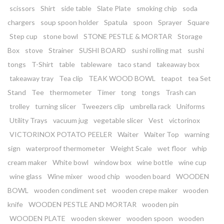
scissors
Shirt
side table
Slate Plate
smoking chip
soda
chargers
soup spoon holder
Spatula
spoon
Sprayer
Square
Step cup
stone bowl
STONE PESTLE & MORTAR
Storage
Box
stove
Strainer
SUSHI BOARD
sushi rolling mat
sushi
tongs
T-Shirt
table
tableware
taco stand
takeaway box
takeaway tray
Tea clip
TEAK WOOD BOWL
teapot
tea Set
Stand
Tee
thermometer
Timer
tong
tongs
Trash can
trolley
turning slicer
Tweezers clip
umbrella rack
Uniforms
Utility Trays
vacuum jug
vegetable slicer
Vest
victorinox
VICTORINOX POTATO PEELER
Waiter
Waiter Top
warning
sign
waterproof thermometer
Weight Scale
wet floor
whip
cream maker
White bowl
window box
wine bottle
wine cup
wine glass
Wine mixer
wood chip
wooden board
WOODEN
BOWL
wooden condiment set
wooden crepe maker
wooden
knife
WOODEN PESTLE AND MORTAR
wooden pin
WOODEN PLATE
wooden skewer
wooden spoon
wooden